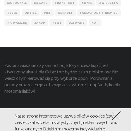
MOTOCYKLE
MEGANE
TRANSPORT
SILNIK
ZWIERZĘTA
TESLA
ODZIEŻ
PIES
RENAULT
SAMOCHODY Z NIEMIEC
NA WALIZKĘ
ZAKUP
NEWS
UŻYWANE
KOT
Zastanawiasz się czy samochód, który chcesz kupić jest
stworzony akurat dla Ciebie i nie będzie z nim problemów. Nie
wiesz czym kierować się przy wyborze opon? Porównania,
porady oraz recenzje aut znajdziesz właśnie tutaj. Nie tylko dla
motomaniaków!
Nasza strona internetowa używa plików cookies (tzw.
ciasteczka) w celach statystycznych, reklamowych oraz
Copyright© 2026 AUTO dziennik. All right reserved.
funkcjonalnych. Dzięki nim możemy indywidualnie
News
Auta
Opony
Porady
Testy
Tuning
kontakt