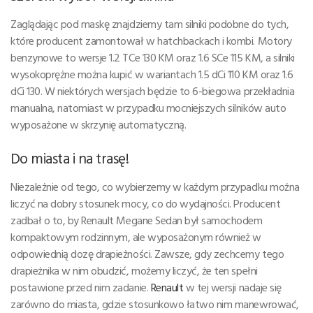
Zaglądając pod maskę znajdziemy tam silniki podobne do tych,
które producent zamontował w hatchbackach i kombi. Motory
benzynowe to wersje 1.2 TCe 130 KM oraz 1.6 SCe 115 KM, a silniki
wysokoprężne można kupić w wariantach 1.5 dCi 110 KM oraz 1.6
dCi 130. W niektórych wersjach będzie to 6-biegowa przekładnia
manualna, natomiast w przypadku mocniejszych silników auto
wyposażone w skrzynię automatyczną.
Do miasta i na trasę!
Niezależnie od tego, co wybierzemy w każdym przypadku można
liczyć na dobry stosunek mocy, co do wydajności. Producent
zadbał o to, by Renault Megane Sedan był samochodem
kompaktowym rodzinnym, ale wyposażonym również w
odpowiednią dozę drapieżności. Zawsze, gdy zechcemy tego
drapieżnika w nim obudzić, możemy liczyć, że ten spełni
postawione przed nim zadanie.
Renault
w tej wersji nadaje się
zarówno do miasta, gdzie stosunkowo łatwo nim manewrować,