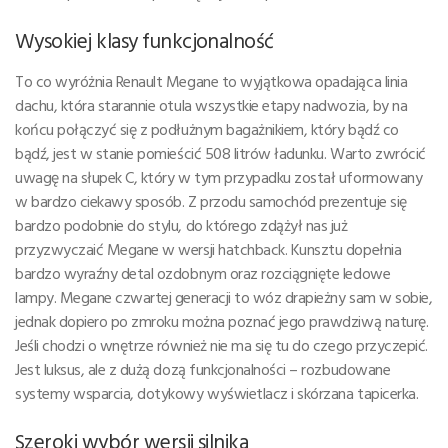
Wysokiej klasy funkcjonalność
To co wyróżnia Renault Megane to wyjątkowa opadająca linia
dachu, która starannie otula wszystkie etapy nadwozia, by na
końcu połączyć się z podłużnym bagażnikiem, który bądź co
bądź, jest w stanie pomieścić 508 litrów ładunku. Warto zwrócić
uwagę na słupek C, który w tym przypadku został uformowany
w bardzo ciekawy sposób. Z przodu samochód prezentuje się
bardzo podobnie do stylu, do którego zdążył nas już
przyzwyczaić Megane w wersji hatchback. Kunsztu dopełnia
bardzo wyraźny detal ozdobnym oraz rozciągnięte ledowe
lampy. Megane czwartej generacji to wóz drapieżny sam w sobie,
jednak dopiero po zmroku można poznać jego prawdziwą naturę.
Jeśli chodzi o wnętrze również nie ma się tu do czego przyczepić.
Jest luksus, ale z dużą dozą funkcjonalności – rozbudowane
systemy wsparcia, dotykowy wyświetlacz i skórzana tapicerka.
Szeroki wybór wersji silnika