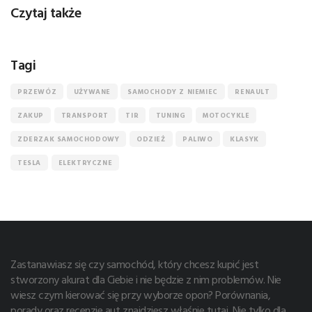
Czytaj także
Tagi
PRZEWÓZ
UŻYWANE
SAMOCHODY Z NIEMIEC
RENAULT
ZAKUP
TRANSPORT
TIR
TUNING
MOTOCYKLE
ZDERZAK SAMOCHODOWY
ODZIEŻ
PALIWO
KLASYK
TESLA
ELEKTRYCZNE
Zastanawiasz się czy samochód, który chcesz kupić jest
stworzony akurat dla Ciebie i nie będzie z nim problemów. Nie
wiesz czym kierować się przy wyborze opon? Porównania,
porady oraz recenzje aut znajdziesz właśnie tutaj. Nie tylko dla