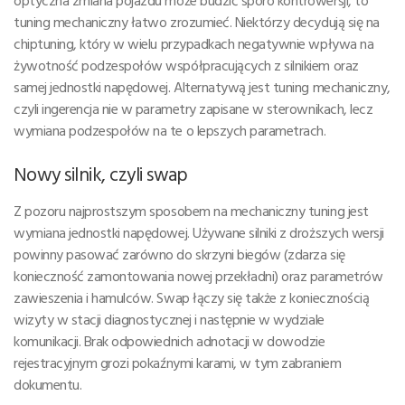
optyczna zmiana pojazdu może budzić sporo kontrowersji, to
tuning mechaniczny łatwo zrozumieć. Niektórzy decydują się na
chiptuning, który w wielu przypadkach negatywnie wpływa na
żywotność podzespołów współpracujących z silnikiem oraz
samej jednostki napędowej. Alternatywą jest tuning mechaniczny,
czyli ingerencja nie w parametry zapisane w sterownikach, lecz
wymiana podzespołów na te o lepszych parametrach.
Nowy silnik, czyli swap
Z pozoru najprostszym sposobem na mechaniczny tuning jest
wymiana jednostki napędowej. Używane silniki z droższych wersji
powinny pasować zarówno do skrzyni biegów (zdarza się
konieczność zamontowania nowej przekładni) oraz parametrów
zawieszenia i hamulców. Swap łączy się także z koniecznością
wizyty w stacji diagnostycznej i następnie w wydziale
komunikacji. Brak odpowiednich adnotacji w dowodzie
rejestracyjnym grozi pokaźnymi karami, w tym zabraniem
dokumentu.