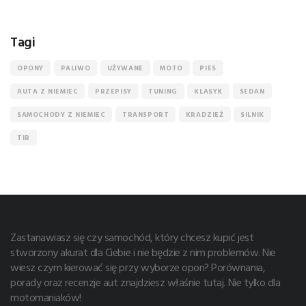
Tagi
OPONY
PALIWO
UŻYWANE
MOTO
PIES
AUTA Z NIEMIEC
PRZEPISY
TUNING
KLASYK
SEDAN
SAMOCHODY Z NIEMIEC
TRANSPORT
KRADZIEŻ
SILNIK
TIR
Zastanawiasz się czy samochód, który chcesz kupić jest
stworzony akurat dla Ciebie i nie będzie z nim problemów. Nie
wiesz czym kierować się przy wyborze opon? Porównania,
porady oraz recenzje aut znajdziesz właśnie tutaj. Nie tylko dla
motomaniaków!