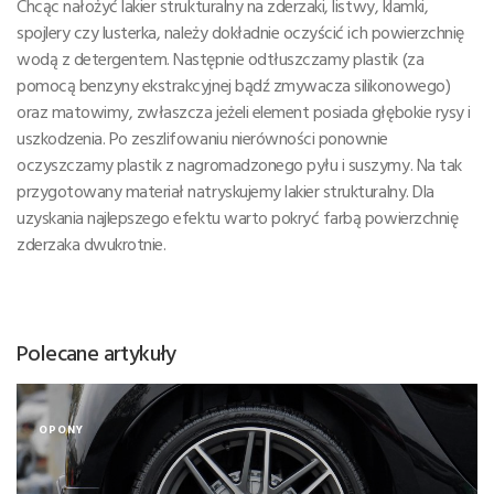
Chcąc nałożyć lakier strukturalny na zderzaki, listwy, klamki,
spojlery czy lusterka, należy dokładnie oczyścić ich powierzchnię
wodą z detergentem. Następnie odtłuszczamy plastik (za
pomocą benzyny ekstrakcyjnej bądź zmywacza silikonowego)
oraz matowimy, zwłaszcza jeżeli element posiada głębokie rysy i
uszkodzenia. Po zeszlifowaniu nierówności ponownie
oczyszczamy plastik z nagromadzonego pyłu i suszymy. Na tak
przygotowany materiał natryskujemy lakier strukturalny. Dla
uzyskania najlepszego efektu warto pokryć farbą powierzchnię
zderzaka dwukrotnie.
Polecane artykuły
OPONY