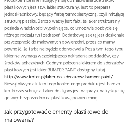
Produktem idealnie nadającym się do malowania zderzaków
plastikowych jest tzw. lakier strukturalny. Jest to preparat
jednoskładnikowy, będący farbą termoplastyczną, czyli imitującą
strukturę plastiku. Bardzo ważny jest fakt, że lakier strukturalny
posiada właściwości wypełniające, co umożliwia pozbycie się
różnego rodzaju rys i zadrapań. Dodatkową zaletą jest doskonała
przyczepność do malowanych powierzchni, przez co mamy
pewność, że farba nie będzie odpryskiwała. Poza tym tego typu
lakier nie wymaga wcześniejszego nakładania podkładów, czy
środków adhezyjnych. Godnym polecenia lakierem do zderzaków
plastikowych jest lakier BUMPER PAINT dostępny tutaj:
http://www.troton.pl/lakier-do-zderzakow-bumper-paint/
.
Niewątpliwym atutem tego konkretnego produktu jest bardzo
krótki czas schnięcia. Lakier dostępny jest w sprayu, natryskuje się
go więc bezpośrednio na plastikową powierzchnię.
Jak przygotować elementy plastikowe do
malowania?