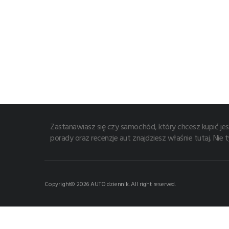
Zastanawiasz się czy samochód, który chcesz kupić jes
porady oraz recenzje aut znajdziesz właśnie tutaj. Nie
Copyright© 2026 AUTO dziennik. All right reserved.