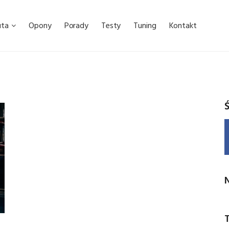
uta
Opony
Porady
Testy
Tuning
Kontakt
Ś
N
T