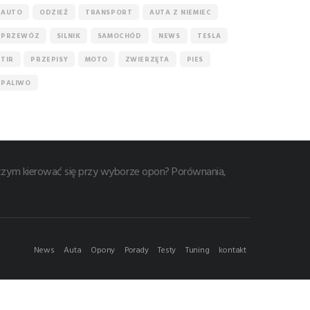
AUTO
ODZIEŻ
TRANSPORT
AUTA Z NIEMIEC
PRZEWÓZ
SILNIK
SAMOCHÓD
NEWS
TESLA
TIR
PRZEPISY
MOTO
ZWIERZĘTA
PIES
PALIWO
z czym kierować się przy wyborze opon? Porównania,
News
Auta
Opony
Porady
Testy
Tuning
kontakt