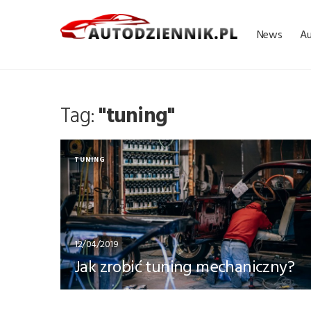
News
A
Tag:
"tuning"
TUNING
12/04/2019
Jak zrobić tuning mechaniczny?