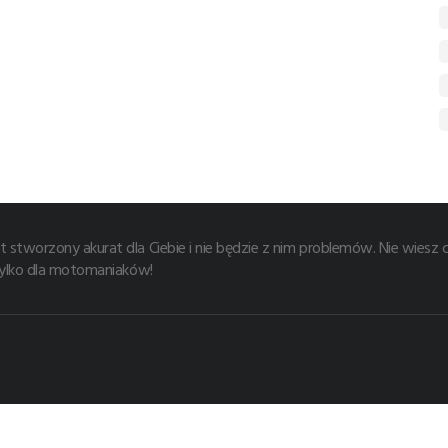
t stworzony akurat dla Ciebie i nie będzie z nim problemów. Nie wies
 tylko dla motomaniaków!