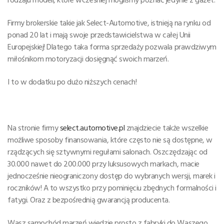
Firmy brokerskie takie jak Select-Automotive, istnieją na rynku od
ponad 20 lat i mają swoje przedstawicielstwa w całej Unii
Europejskiej! Dlatego taka forma sprzedaży pozwala prawdziwym
miłośnikom motoryzacji dosięgnąć swoich marzeń.
I to w dodatku po dużo niższych cenach!
Na stronie firmy
select.automotive.pl
znajdziecie także wszelkie
możliwe sposoby finansowania, które często nie są dostępne, w
rządzących się sztywnymi regułami salonach. Oszczędzając od
30.000 nawet do 200.000 przy luksusowych markach, macie
jednocześnie nieograniczony dostęp do wybranych wersji, marek i
roczników! A to wszystko przy pominięciu zbędnych formalności i
fatygi. Oraz z bezpośrednią gwarancją producenta.
Wasz samochód marzeń wjedzie prosto z fabryki do Waszego