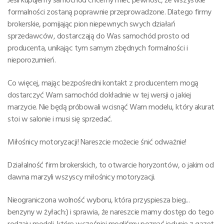
formalności zostaną poprawnie przeprowadzone. Dlatego firmy
brokerskie, pomijając pion niepewnych swych działań
sprzedawców, dostarczają do Was samochód prosto od
producenta, unikając tym samym zbędnych formalności i
nieporozumień.
Co więcej, mając bezpośredni kontakt z producentem mogą
dostarczyć Wam samochód dokładnie w tej wersji o jakiej
marzycie. Nie będą próbowali wcisnąć Wam modelu, który akurat
stoi w salonie i musi się sprzedać.
Miłośnicy motoryzacji! Nareszcie możecie śnić odważnie!
Działalność firm brokerskich, to otwarcie horyzontów, o jakim od
dawna marzyli wszyscy miłośnicy motoryzacji.
Nieograniczona wolność wyboru, która przyspiesza bieg...
benzyny w żyłach:) i sprawia, że nareszcie mamy dostęp do tego
rodzaju modeli, które wcześniej mogliśmy poznać jedynie z gazet.