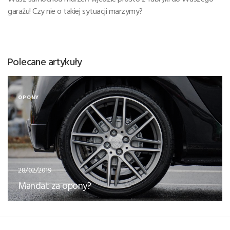
garażu! Czy nie o takiej sytuacji marzymy?
Polecane artykuły
OPONY
28/02/2019
Mandat za opony?